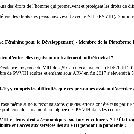
eurs des droits de l’homme qui promeuvent et protègent les droits de d
éfend les droits des personnes vivant avec le VIH (PVVIH). Son inter
e Féminine pour le Développement) - Membre de la Plateforme 
en d’entre elles reçoivent un traitement antirétroviral ?
e prévalence moyenne du VIH de 2,5% au niveau national (EDS-T III 20
ombre de PVVIH adultes et enfants sous ARV en fin 2017 s’élèverait à 
, y compris les difficultés que ces personnes avaient d’accéder à l
 rose même si nous reconnaissons que des efforts ont été faits par l’
, le problème de la malnutrition aiguée des PVVIH dans les centres.
 et leurs droits économiques, sociaux et culturels ? L’État togo
ité et l’accès aux services liés au VIH pendant la pandémie ?