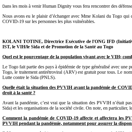
ans les mois à venir Human Dignity vous fera rencontrer des défens
D
Nous avons eu le plaisir d’échanger avec Mme Kolani du Togo qui d
COVID-19 sur les personnes les plus vulnérables.
KOLANI TOTINE, Directrice Exécutive de l'ONG IFD (Initiativ
IST, le VIH/le Sida et de Promotion de la Santé au Togo
Quel est le pourcentage de la population vivant avec le VIH; combi
Le Togo fait partie des pays à épidémie de type généralisé avec un
Togo, le traitement antirétroviral (ARV) est gratuit pour tous. Le n
Lutte contre le Sida (PNLS).
Quelle était la situation des PVVIH avant la pandémie de COVID-19
droit à la santé ?
Avant la pandémie, c’est vrai que la situation des PVVIH n’était pas
Sida) et les organisations de la société civile. On note, en particulier
Comment la pandémie de COVID-19 affecte et affectera les PVVIH
PVVIH pendant la pandémie, notamment pour assurer la disponibil