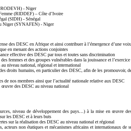
REPRODEVH) - Niger
la Femme (RIDDEF) – Côte d’Ivoire
négal (SIDH) - Sénégal
on du Niger (SYNAFEN) - Niger
nse des DESC en Afrique et ainsi contribuer à l’émergence d’une voix c
ique en menant des actions conjointes
sance effective des DESC par tous et toutes sans discrimination
ard des femmes et des groupes vulnérables dans la jouissance et l’exerci
au niveau national, régional et international
 droits humains, en particulier des DESC, afin de les promouvoir, de le
tives de nos membres ainsi que l’actualité nationale relative aux DESC
 en œuvre des DESC au niveau national
essources, niveau de développement des pays…) à la mise en œuvre des
 sur les DESC et à leurs buts
rtes sur la réalisation des DESC au niveau national et régional
 acteurs non étatiques et mécanismes africains et internationaux de s